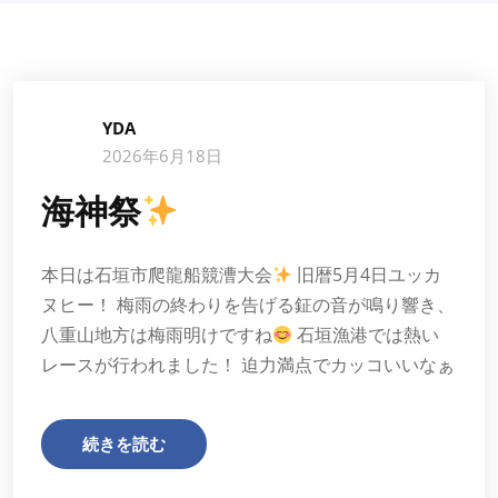
YDA
2026年6月18日
海神祭
本日は石垣市爬龍船競漕大会
旧暦5月4日ユッカ
ヌヒー！ 梅雨の終わりを告げる鉦の音が鳴り響き、
八重山地方は梅雨明けですね
石垣漁港では熱い
レースが行われました！ 迫力満点でカッコいいなぁ
続きを読む