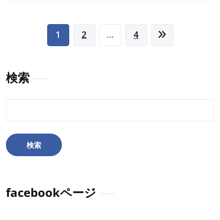
投
1
2
…
4
稿
の
検索
ペ
ー
検
索:
ジ
送
り
facebookページ