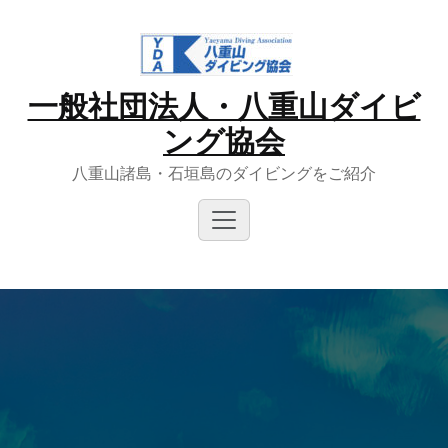
Skip
to
content
一般社団法人・八重山ダイビ
ング協会
八重山諸島・石垣島のダイビングをご紹介