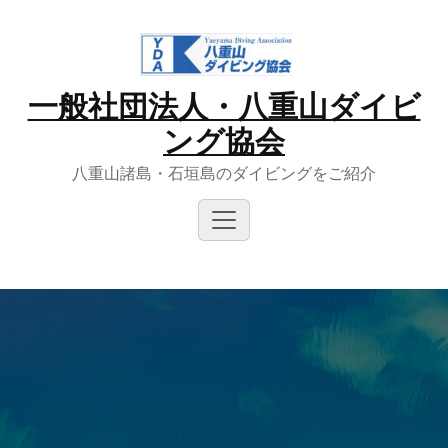
Skip
to
content
一般社団法人・八重山ダイビ
ング協会
八重山諸島・石垣島のダイビングをご紹介