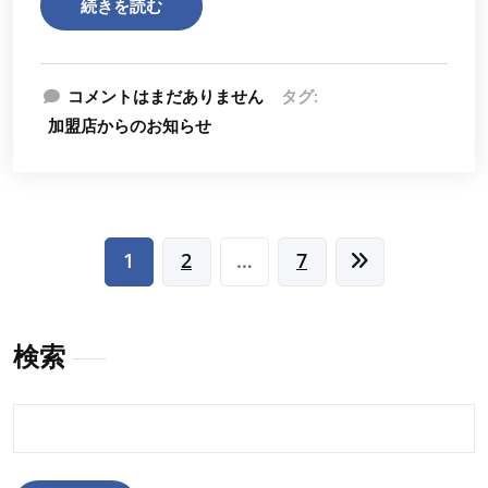
続きを読む
コメントはまだありません
タグ:
加盟店からのお知らせ
投
1
2
…
7
稿
の
検索
ペ
ー
検
索:
ジ