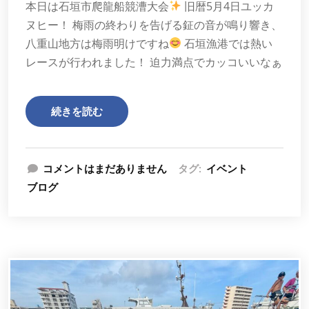
本日は石垣市爬龍船競漕大会
旧暦5月4日ユッカ
ヌヒー！ 梅雨の終わりを告げる鉦の音が鳴り響き、
八重山地方は梅雨明けですね
石垣漁港では熱い
レースが行われました！ 迫力満点でカッコいいなぁ
続きを読む
コメントはまだありません
タグ:
イベント
ブログ